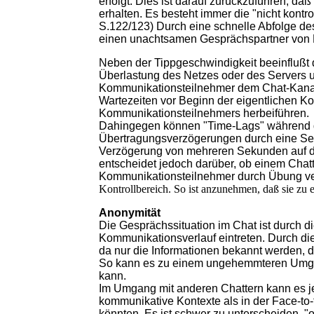
erfolgt. Dies ist darauf zurückzuführen, da
erhalten. Es besteht immer die "nicht kontro
S.122/123) Durch eine schnelle Abfolge de
einen unachtsamen Gesprächspartner von K
Neben der Tippgeschwindigkeit beeinflußt 
Überlastung des Netzes oder des Servers 
Kommunikationsteilnehmer dem Chat-Kanal 
Wartezeiten vor Beginn der eigentlichen 
Kommunikationsteilnehmers herbeiführen.
Dahingegen können "Time-Lags" während de
Übertragungsverzögerungen durch eine Serv
Verzögerung von mehreren Sekunden auf de
entscheidet jedoch darüber, ob einem Chat
Kommunikationsteilnehmer durch Übung ver
Kontrollbereich. So ist anzunehmen, daß sie zu
Anonymität
Die Gesprächssituation im Chat ist durch 
Kommunikationsverlauf eintreten. Durch die 
da nur die Informationen bekannt werden, di
So kann es zu einem ungehemmteren Umgan
kann.
Im Umgang mit anderen Chattern kann es j
kommunikative Kontexte als in der Face-to
könnten. Es ist schwer zu unterscheiden, "o