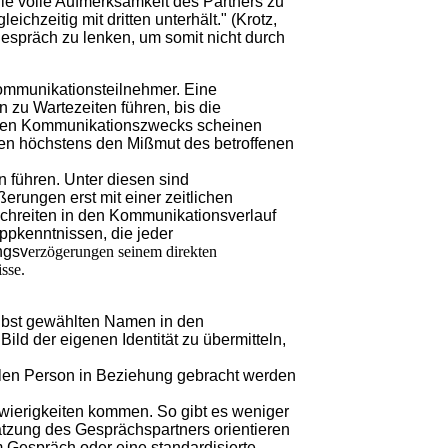
 die volle Aufmerksamkeit des Partners zu
ichzeitig mit dritten unterhält." (Krotz,
espräch zu lenken, um somit nicht durch
Kommunikationsteilnehmer. Eine
zu Wartezeiten führen, bis die
teten Kommunikationszwecks scheinen
en höchstens den Mißmut des betroffenen
führen. Unter diesen sind
rungen erst mit einer zeitlichen
chreiten in den Kommunikationsverlauf
ppkenntnissen, die jeder
ngsv
erzögerungen seinem direkten
sse.
elbst gewählten Namen in den
ild der eigenen Identität zu übermitteln,
len Person in Beziehung gebracht werden
ierigkeiten kommen. So gibt es weniger
ätzung des Gesprächspartners orientieren
um Gespräch oder eine standardisierte,