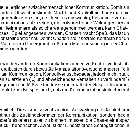
eile jeglicher zwischenmenschlicher Kommunikation. Somit sind
ufinden. Obwohl bestimmte Macht- und Kontrollmechanismen nich
 generalisieren sind, erscheint es mir wichtig, bestimmte Verh
mmunikation aufzuzeigen, die entsprechende Wirkungen hervor
en Teilnehmern als solche wahrgenommen werden, kann Chat-
loses" Spiel angesehen werden. Chatten macht Spaß, das ist unb
onsteilnehmer hat. Denn: Chatten stellt soziale Kontakte her u
. Vor diesem Hintergrund muß auch Machtausübung in der Cha
ommen werden.
wie bei anderen Kommunikationsformen zu Kontrollverlust, aber
 ergibt sich durch bewußte Manipulationsversuche anderer Teil
n Kommunikation. Kontrollverlust bedeutet jedoch nicht nur, d
n zu erzielen (...) und abweichendes Verhalten zu verhindern"
gramm und Mißverständnisse innerhalb der Gesprächsführung gi
deutet zum Beispiel auch, daß die Kommunikationsteilnehmer ihr
rmittelt. Dies kann sowohl zu einer Ausweitung des Kontrollbere
nicht nur das Zustandekommen der Kommunikation, sondern beei
erfunktionen nutzen zu können, müssen die Chatter eine spez
ruck - beherrschen. Zwar ist der Einsatz eines Schrägstriches i