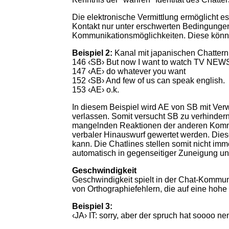
Die elektronische Vermittlung ermöglicht e
Kontakt nur unter erschwerten Bedingungen
Kommunikationsmöglichkeiten. Diese können
Beispiel 2:
Kanal mit japanischen Chatter
146 ‹SB› But now I want to watch TV NEWS
147 ‹AE› do whatever you want
152 ‹SB› And few of us can speak english.
153 ‹AE› o.k.
In diesem Beispiel wird AE von SB mit Verw
verlassen. Somit versucht SB zu verhinder
mangelnden Reaktionen der anderen Kommun
verbaler Hinauswurf gewertet werden. Dies
kann. Die Chatlines stellen somit nicht im
automatisch in gegenseitiger Zuneigung un
Geschwindigkeit
Geschwindigkeit spielt in der Chat-Kommuni
von Orthographiefehlern, die auf eine hohe
Beispiel 3:
‹JA› IT: sorry, aber der spruch hat soooo n