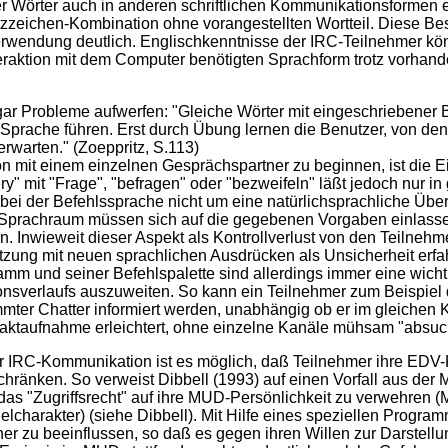
er Wörter auch in anderen schriftlichen Kommunikationsformen ei
zeichen-Kombination ohne vorangestellten Wortteil. Diese Be
erwendung deutlich. Englischkenntnisse der IRC-Teilnehmer 
Interaktion mit dem Computer benötigten Sprachform trotz vorhan
ar Probleme aufwerfen: "Gleiche Wörter mit eingeschriebener 
Sprache führen. Erst durch Übung lernen die Benutzer, von den
rwarten." (Zoeppritz, S.113)
on mit einem einzelnen Gesprächspartner zu beginnen, ist die 
y" mit "Frage", "befragen" oder "bezweifeln" läßt jedoch nur i
 bei der Befehlssprache nicht um eine natürlichsprachliche Übert
prachraum müssen sich auf die gegebenen Vorgaben einlassen
. Inwieweit dieser Aspekt als Kontrollverlust von den Teilnehm
tzung mit neuen sprachlichen Ausdrücken als Unsicherheit erfa
m und seiner Befehlspalette sind allerdings immer eine wich
nsverlaufs auszuweiten. So kann ein Teilnehmer zum Beispiel 
r Chatter informiert werden, unabhängig ob er im gleichen Kan
ntaktaufnahme erleichtert, ohne einzelne Kanäle mühsam "absu
er IRC-Kommunikation ist es möglich, daß Teilnehmer ihre EDV-
hränken. So verweist Dibbell (1993) auf einen Vorfall aus de
as "Zugriffsrecht" auf ihre MUD-Persönlichkeit zu verwehren (
elcharakter) (siehe Dibbell). Mit Hilfe eines speziellen Prog
r zu beeinflussen, so daß es gegen ihren Willen zur Darstell