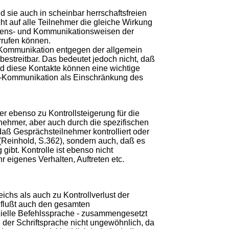
 sie auch in scheinbar herrschaftsfreien
t auf alle Teilnehmer die gleiche Wirkung
altens- und Kommunikationsweisen der
rufen können.
Kommunikation entgegen der allgemein
estreitbar. Das bedeutet jedoch nicht, daß
nd diese Kontakte können eine wichtige
t-Kommunikation als Einschränkung des
 ebenso zu Kontrollsteigerung für die
nehmer, aber auch durch die spezifischen
aß Gesprächsteilnehmer kontrolliert oder
 (Reinhold, S.362), sondern auch, daß es
bt. Kontrolle ist ebenso nicht
 eigenes Verhalten, Auftreten etc.
ichs als auch zu Kontrollverlust der
nflußt auch den gesamten
ielle Befehlssprache - zusammengesetzt
n der Schriftsprache nicht ungewöhnlich, da