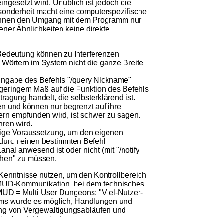
ngesetzt wird. Unüblich ist jedoch die
sonderheit macht eine computerspezifische
können den Umgang mit dem Programm nur
dener Ähnlichkeiten keine direkte
Bedeutung können zu Interferenzen
 Wörtern im System nicht die ganze Breite
Eingabe des Befehls "/query Nickname"
n geringem Maß auf die Funktion des Befehls
ragung handelt, die selbsterklärend ist.
 und können nur begrenzt auf ihre
ern empfunden wird, ist schwer zu sagen.
hren wird.
tige Voraussetzung, um den eigenen
durch einen bestimmten Befehl
al anwesend ist oder nicht (mit "/notify
chen" zu müssen.
Kenntnisse nutzen, um den Kontrollbereich
r MUD-Kommunikation, bei dem technisches
MUD = Multi User Dungeons: "Viel-Nutzer-
ramms wurde es möglich, Handlungen und
ung von Vergewaltigungsabläufen und