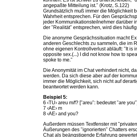
angepaßte Mitteilung ist." (Krotz, S.122)
Grundsätzlich muß immer die Möglichkeit be
Wahrheit entsprechen. Für den Gesprächspar
jeder Kommunikationsteilnehmer darüber im
der "Realität" entsprechen, wird dies häuf
Die anonyme Gesprächssituation macht Expe
anderen Geschlechts zu sammeln, die im RL 
ohne eigenen Kontrollverlust abläuft: "It is 
opposite sex.(...) I did not know how to sp
spoke to me."
Die Anonymität im Chat verhindert nicht, 
werden. Da sich diese aber auf der kommu
immer die Möglichkeit, sich nicht auf dera
beantwortet werden kann.
Beispiel 5:
6 ‹TU› areu m/f? ["areu": bedeutet "are you"
7 ‹AE› m
8 ‹AE› and you?
Außerdem müssen Textfenster mit "privaten
Äußerungen des "ignorierten" Chatters ersch
Chat als beängstigende Erfahrung gewertet 