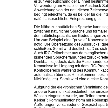
er zur Verdeutlichung der Einheit bestimmt
Verwendung am Ansatz einer Ausdruck-Satz
Abweichung von der natürlichen Zeichenv
bedingt erleichtern, da es bei der für die 
natürlichsprachliche Entsprechung gibt.
Die Nähe zur natürlichen Sprache kann sog
zwischen natürlicher Sprache und formaler 
der natürlichsprachlichen Bedeutungen zu e
Um zum Beispiel eine "private" Konversati
nötig. Die Übersetzung des Ausdrucks "quer
schließen. Somit wird deutlich, daß es sich
Auch IRC-Teilnehmer aus dem englischen S
bisherigen Spracherfahrungen zurückgreifen
Denkbar ist jedoch, daß die Auseinanderse
Kenntnisse im Umgang mit dem IRC-Program
Kontrollbereich während des Kommunikatio
automatisch über das Hinzukommen bestimmte
Nick"möglich). Somit wird eine direkte Ko
Aufgrund der elektronischen Vermittlung d
anderer Kommunikationsteilnehmer einzusc
Wissen eingesetzt wurde, um Teilnehmern d
Kerker"; Kommunikationsform mit Rollenspi
Äußerungen verschiedener Gesprächspartne