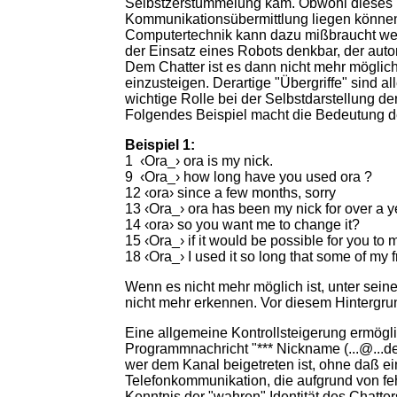
Selbstzerstümmelung kam. Obwohl dieses Er
Kommunikationsübermittlung liegen können.
Computertechnik kann dazu mißbraucht wer
der Einsatz eines Robots denkbar, der au
Dem Chatter ist es dann nicht mehr möglich
einzusteigen. Derartige "Übergriffe" sind a
wichtige Rolle bei der Selbstdarstellung d
Folgendes Beispiel macht die Bedeutung de
Beispiel 1:
1 ‹Ora_› ora is my nick.
9 ‹Ora_› how long have you used ora ?
12 ‹ora› since a few months, sorry
13 ‹Ora_› ora has been my nick for over a ye
14 ‹ora› so you want me to change it?
15 ‹Ora_› if it would be possible for you to
18 ‹Ora_› I used it so long that some of my
Wenn es nicht mehr möglich ist, unter se
nicht mehr erkennen. Vor diesem Hintergru
Eine allgemeine Kontrollsteigerung ermöglic
Programmnachricht "*** Nickname (...@...de)
wer dem Kanal beigetreten ist, ohne daß 
Telefonkommunikation, die aufgrund von feh
Kenntnis der "wahren" Identität des Chatte