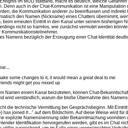
eignis im MUD stattfand, macht es deutlich, welche Gefahren 
 Denn auch in der Chat-Kommunikation ist eine Manipulation d
den, die Kommunikation anderer zu beeinflussen und indirekt
tomatisch den Namen (Nickname) eines Chatters übernimmt, wen
, beim erneuten Eintritt in den Kanal unter seinem bisherigen
llerdings nicht so harmlos, wie zunächst vermutet werden könnt
er Kommunikationsteilnehmer.
s Namens bezüglich der Erzeugung einer Chat-Identität deutli
ar....
 make some changes to it, it would mean a great deal to me
 friends might get you mixed up
inem Namen einem Kanal beizutreten, können Chat-Bekanntsch
nd wird verständlich, warum die bloße Übernahme des Namens a
ht die technische Vermittlung bei Gesprächsbeginn. Mit Eintritt
 has joined #..." auf dem Bildschirm. Auf diese Weise wird für 
eine explizite Namensnennung oder Bekanntmachung vonnöten w
lender Identifikation hervorgerufen werden, gibt es im Chat ni
rs völlig ausreichend, um im Falle eines unerwünschten Verhal