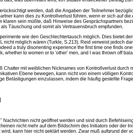
rücksichtigt werden, daß die Angaben der Teilnehmer bezüglich d
tner kann dies zu Kontrollverlust führen, wenn er sich auf di
 klaren sein müßte, daß Hinweise des Gesprächspartners bezügl
ig als Täuschung und somit als Vertrauensbruch empfunden.
rimente wie den Geschlechtertausch möglich. Dies bietet den 
nicht möglich wären (Turkle, S.213). Reid verweist jedoch dar
indeed a truly disorienting experience the first time one finds o
eak, whether to women or to 'other' men, and I was thrown off ba
daß Chatter mit weiblichen Nicknames von Kontrollverlust durc
nikativen Ebene bewegen, kann nicht von einem völligen Kontr
rtige Belästigungen einzulassen, indem die häufig gestellte Fra
]
" Nachrichten nicht geöffnet werden und sind durch Befehlsein
einen nicht mehr auf dem Bildschirm des Initiators oder der Init
wird, kann hier nicht geklärt werden. Zwar muß aufgrund der v