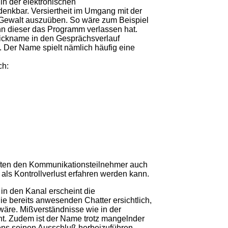
in der elektronischen
enkbar. Versiertheit im Umgang mit der
 Gewalt auszuüben. So wäre zum Beispiel
n dieser das Programm verlassen hat.
 Nickname in den Gesprächsverlauf
e. Der Name spielt nämlich häufig eine
ch:
aften den Kommunikationsteilnehmer auch
ls Kontrollverlust erfahren werden kann.
 in den Kanal erscheint die
die bereits anwesenden Chatter ersichtlich,
äre. Mißverständnisse wie in der
cht. Zudem ist der Name trotz mangelnder
tens seinen Ausschluß herbeizuführen.