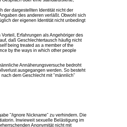
er dargestellten Identität nicht der
e Angaben des anderen verläßt. Obwohl sich
ich der eigenen Identität nicht unbedingt
Vorteil, Erfahrungen als Angehöriger des
auf, daß Geschlechtertausch häufig nicht
neself being treated as a member of the
lance by the ways in which other people
h männliche Annäherungsversuche bedroht
ollverlust ausgegangen werden. So besteht
ge nach dem Geschlecht mit "männlich"
gabe "/ignore Nickname" zu verhindern. Die
iatorin. Inwieweit sexuelle Belästigung im
orherrschenden Anonymität nicht mit