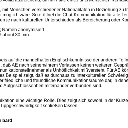
s, mit Menschen verschiedener Nationalitäten in Beziehung zu tr
 möglich wäre. So eröffnet die Chat-Kommunikation für alle T
 je nach kulturellen Unterschieden als Bereicherung oder Kon
n; Namen anonymisiert
 about 30 min.
eis auf die mangelhaften Englischkenntnisse der anderen Teiln
n, daß AE nach seinem/ihrem Verlassen keinen weiteren Gespräc
ikationsteilnehmer als Unhöflichkeit mißversteht. Für AE kön
es Beispiel zeigt, daß es durchaus zu interkulturellen Schwie
mer friedliche und freundliche Kommunikationsräume dar, in de
d Aufgeschlossenheit miteinander verbunden sind.
kation eine wichtige Rolle. Dies zeigt sich sowohl in der Kürz
 Tippgeschwindigkeit schließen lassen.
en
bard