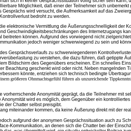
ß man sich in keiner Gesprächssituation völlig sicher sein kann,
llierbare Möglichkeit, daß einer der Teilnehmer sich unbemerkt gle
s Gesprächs wird versucht, die Aufmerksamkeit auf das Zweierg
ontrollverlust bedroht zu werden.
die elektronische Vermittlung die Äußerungsschnelligkeit der 
und Geschwindigkeitsbeschränkungen des Internetzugangs kann 
beitreten können. Aufgrund des vorwiegend nicht zielgerich
Kommunikation jedoch weniger schwerwiegend zu sein und könn
s Gesprächsverlaufs zu schwerwiegenderen Kontrollverlusten 
erüberlastung zu verstehen, die dazu führen, daß getippte Äuße
m Bildschirm des Gegenübers erscheinen. Ein schnelles Eins
ter Beachtung geschenkt wird oder nicht. Neben mangelnden Ti
bessern könnte, entziehen sich technisch bedingte Übertragu
 einem größeren Ohnmachtsgefühl führen als unzureichende Tippkenntni
die vorherrschende Anonymität geprägt, da die Teilnehmer mit s
Anonymität wird es möglich, dem Gegenüber ein kontrolliertes B
e der Chatter selbst preisgibt.
g miteinander kommen, da keine Äußerung direkt mit der rea
edoch aufgrund der anonymen Gesprächssituation auch zu Schw
-face-Kommunikation, an denen sich die Chatter bei der Einsch
b das, was übermittelt wird, ein situativ entwickelter Beitrag z