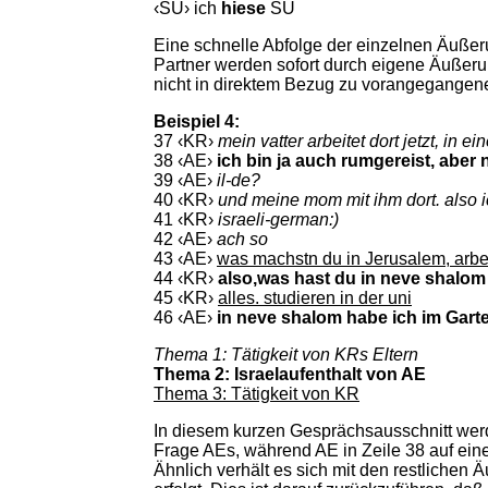
‹SU› ich
hiese
SU
Eine schnelle Abfolge der einzelnen Äußer
Partner werden sofort durch eigene Äußeru
nicht in direktem Bezug zu vorangegangen
Beispiel 4:
37 ‹KR›
mein vatter arbeitet dort jetzt, in ei
38 ‹AE›
ich bin ja auch rumgereist, aber 
39 ‹AE›
il-de?
40 ‹KR›
und meine mom mit ihm dort. also 
41 ‹KR›
israeli-german:)
42 ‹AE›
ach so
43 ‹AE›
was machstn du in Jerusalem, arbe
44 ‹KR›
also,was hast du in neve shalo
45 ‹KR›
alles. studieren in der uni
46 ‹AE›
in neve shalom habe ich im Gart
Thema 1: Tätigkeit von KRs Eltern
Thema 2: Israelaufenthalt von AE
Thema 3: Tätigkeit von KR
In diesem kurzen Gesprächsausschnitt wer
Frage AEs, während AE in Zeile 38 auf eine
Ähnlich verhält es sich mit den restliche