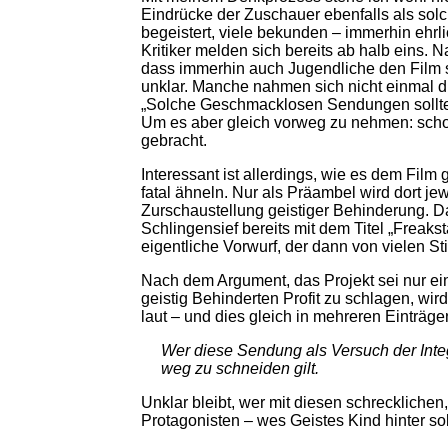
Eindrücke der Zuschauer ebenfalls als sol
begeistert, viele bekunden – immerhin ehrl
Kritiker melden sich bereits ab halb eins.
dass immerhin auch Jugendliche den Film s
unklar. Manche nahmen sich nicht einmal di
„Solche Geschmacklosen Sendungen sollten
Um es aber gleich vorweg zu nehmen: schon
gebracht.
Interessant ist allerdings, wie es dem Film
fatal ähneln. Nur als Präambel wird dort je
Zurschaustellung geistiger Behinderung. D
Schlingensief bereits mit dem Titel „Freakst
eigentliche Vorwurf, der dann von vielen St
Nach dem Argument, das Projekt sei nur e
geistig Behinderten Profit zu schlagen, wi
laut – und dies gleich in mehreren Einträgen
Wer diese Sendung als Versuch der Integra
weg zu schneiden gilt.
Unklar bleibt, wer mit diesen schreckliche
Protagonisten – wes Geistes Kind hinter so