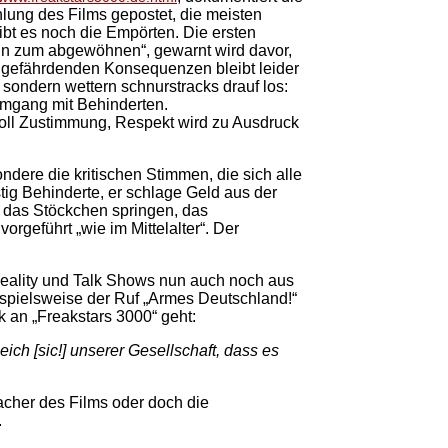
lung des Films gepostet, die meisten
ibt es noch die Empörten. Die ersten
sehn zum abgewöhnen“, gewarnt wird davor,
ndgefährdenden Konsequenzen bleibt leider
sondern wettern schnurstracks drauf los:
Umgang mit Behinderten.
voll Zustimmung, Respekt wird zu Ausdruck
ndere die kritischen Stimmen, die sich alle
stig Behinderte, er schlage Geld aus der
r das Stöckchen springen, das
orgeführt „wie im Mittelalter“. Der
eality und Talk Shows nun auch noch aus
ispielsweise der Ruf „Armes Deutschland!“
ik an „Freakstars 3000“ geht:
ich [sic!] unserer Gesellschaft, dass es
Macher des Films oder doch die
.