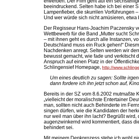
erwerben. Der Film geht auf ein sechsteilige
beeindruckend. Selten habe ich bei einer Sh
Lampenfieber, die skurrilen Vorführungen –
Und wer würde sich nicht amüsieren, etwa b
Der Regisseur Hans-Joachim Paczensky ver
Wettbewerb für die Band „Mutter sucht Sc
– mit ihnen geht es durch alle Instanzen, 
Deutschland muss ein Ruck gehen!“ Diesmal
Nachdenken anregt. Selten werden wir derm
bewusst gemacht, wie fade und verkitscht d
Anspruch auf einen Platz in der Öffentlichk
Schlingensief Homepage,
http://www.schling
Um eines deutlich zu sagen: Sollte irg
dann fordere ich ihn jetzt schon auf, Ki
Bereits in der SZ vom 8.6.2002 mutmaßte K
„vielleicht der moralischste Entertainer D
man, sollten nicht auch Behinderte im Fer
singen dürfen, wie die Kandidaten der he
nur weil man über ihn lacht? Begrüßt wird
augenzwinkernd wird kommentiert, dass di
behindert sei.
Mit meinem Denkprozess stehe ich wohl ni