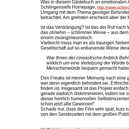
Was in diesem Gästebuch an emotionalen Au
Schlingensiefs Homepage,
http://www.schlin
Umgang mit dem Thema geistiger Behinderun
betrachtet. Am grellsten erscheint aber de
Ist das Verdrängung? Ist das der Ruf nac
das ohnehin – schlimmer Weise – aus dem öf
enorm zwangsneurotisch.
Vielleicht muss man es als traurigen Neben
Gesellschaft auf so entlarvende Weise der
War Ihnen der cineastische Anblick Behi
wirklich um eine Verletzung der Würde b
Menschenwürde bequem gemacht haben un
Den Freaks ist meiner Meinung nach eine gl
wer denn eigentlich behindert sei. Erfrisch
finden ist. Insgesamt ist das Projekt ein
gerade dadurch diskriminieren, indem sie s
dieser herrlich humorvollen Selbstinszenie
schon jetzt alle Gewinner!“
Schade nur, dass der Film sehr spät, kurz 
von den Sendezeiten mit dem großen Publ