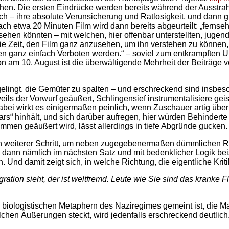
chen. Die ersten Eindrücke werden bereits während der Ausstrah
ich – ihre absolute Verunsicherung und Ratlosigkeit, und dann g
 Nach etwa 20 Minuten Film wird dann bereits abgeurteilt: „fern
ehen könnten – mit welchen, hier offenbar unterstellten, juge
e Zeit, den Film ganz anzusehen, um ihn verstehen zu können, 
 ganz einfach Verboten werden.“ – soviel zum entkrampften 
 am 10. August ist die überwältigende Mehrheit der Beiträge 
 gelingt, die Gemüter zu spalten – und erschreckend sind insbeso
weils der Vorwurf geäußert, Schlingensief instrumentalisiere gei
abei wirkt es einigermaßen peinlich, wenn Zuschauer artig übe
ars“ hinhält, und sich darüber aufregen, hier würden Behinderte v
immen geäußert wird, lässt allerdings in tiefe Abgründe gucken.
in weiterer Schritt, um neben zugegebenermaßen dümmlichen R
rd dann nämlich im nächsten Satz und mit bedenklicher Logik be
. Und damit zeigt sich, in welche Richtung, die eigentliche Krit
tion sieht, der ist weltfremd. Leute wie Sie sind das kranke Fle
n, biologistischen Metaphern des Naziregimes gemeint ist, die 
lchen Äußerungen steckt, wird jedenfalls erschreckend deutlich