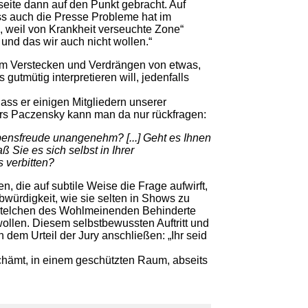
eite dann auf den Punkt gebracht. Auf
ass auch die Presse Probleme hat im
, weil von Krankheit verseuchte Zone“
und das wir auch nicht wollen.“
em Verstecken und Verdrängen von etwas,
utmütig interpretieren will, jedenfalls
ass er einigen Mitgliedern unserer
urs Paczensky kann man da nur rückfragen:
bensfreude unangenehm? [...] Geht es Ihnen
 Sie es sich selbst in Ihrer
 verbitten?
 die auf subtile Weise die Frage aufwirft,
ubwürdigkeit, wie sie selten in Shows zu
mäntelchen des Wohlmeinenden Behinderte
wollen. Diesem selbstbewussten Auftritt und
dem Urteil der Jury anschließen: „Ihr seid
schämt, in einem geschützten Raum, abseits