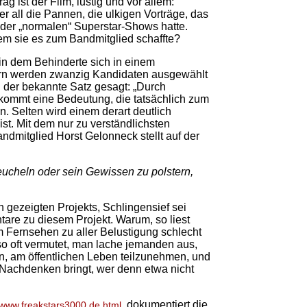
g ist der Film, lustig und vor allem:
er all die Pannen, die ulkigen Vorträge, das
r der „normalen“ Superstar-Shows hatte.
dem sie es zum Bandmitglied schaffte?
in dem Behinderte sich in einem
bern werden zwanzig Kandidaten ausgewählt
d der bekannte Satz gesagt: „Durch
kommt eine Bedeutung, die tatsächlich zum
 Selten wird einem derart deutlich
st. Mit dem nur zu verständlichsten
andmitglied Horst Gelonneck stellt auf der
ucheln oder sein Gewissen zu polstern,
gezeigten Projekts, Schlingensief sei
tare zu diesem Projekt. Warum, so liest
 Fernsehen zu aller Belustigung schlecht
o oft vermutet, man lache jemanden aus,
n, am öffentlichen Leben teilzunehmen, und
Nachdenken bringt, wer denn etwa nicht
, dokumentiert die
//www.freakstars3000.de.html