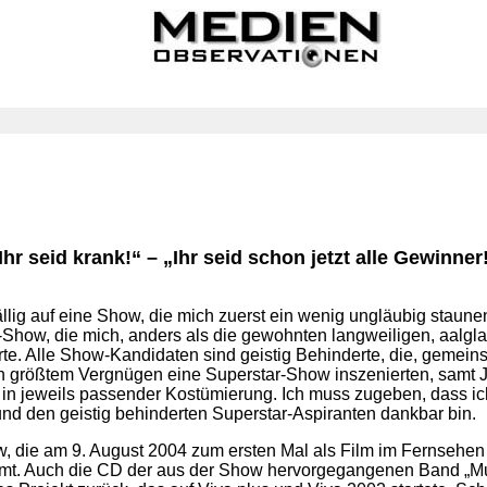
Ihr seid krank!“ – „Ihr seid schon jetzt alle Gewinner
llig auf eine Show, die mich zuerst ein wenig ungläubig staunen 
-Show, die mich, anders als die gewohnten langweiligen, aalgl
rte. Alle Show-Kandidaten sind geistig Behinderte, die, gemeins
h größtem Vergnügen eine Superstar-Show inszenierten, samt J
– in jeweils passender Kostümierung. Ich muss zugeben, dass i
nd den geistig behinderten Superstar-Aspiranten dankbar bin.
w, die am 9. August 2004 zum ersten Mal als Film im Fernsehen
mt. Auch die CD der aus der Show hervorgegangenen Band „Mut