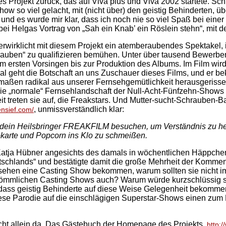
s Projekt zurück, das auf Viva plus und Viva 2002 startete. Schrä
ow so viel gelacht, mit (nicht über) den geistig Behinderten, üb
 und es wurde mir klar, dass ich noch nie so viel Spaß bei eine
ei Helgas Vortrag von „Sah ein Knab’ ein Röslein stehn“, mit 
wirklicht mit diesem Projekt ein atemberaubendes Spektakel, 
hrauben“ zu qualifizieren bemühen. Unter über tausend Bewer
vom ersten Vorsingen bis zur Produktion des Albums. Im Film wir
 geht die Botschaft an uns Zuschauer dieses Films, und er be
aßen radikal aus unserer Fernsehgemütlichkeit herausgerissen.
ie „normale“ Fernsehlandschaft der Null-Acht-Fünfzehn-Shows i
eit treten sie auf, die Freakstars. Und Mutter-sucht-Schrauben-B
, unmissverständlich klar:
ensief.com/
endein Heilsbringer FREAKFILM besuchen, um Verständnis zu he
nokarte und Popcorn ins Klo zu schmeißen.
atja Hübner angesichts des damals in wöchentlichen Häppchen 
eutschlands“ und bestätigte damit die große Mehrheit der Kommen
nsehen eine Casting Show bekommen, warum sollten sie nicht im
rkömmlichen Casting Shows auch? Warum würde kurzschlüssig s
, dass geistig Behinderte auf diese Weise Gelegenheit bekomme
ese Parodie auf die einschlägigen Superstar-Shows einen zum 
cht allein da. Das Gästebuch der Homepage des Projekts,
http: