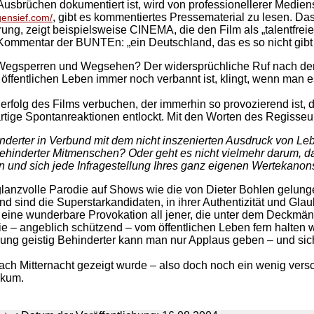
sbrüchen dokumentiert ist, wird von professionellerer Mediens
, gibt es kommentiertes Pressematerial zu lesen. D
gensief.com/
g, zeigt beispielsweise CINEMA, die den Film als „talentfreie
r Kommentar der BUNTEn: „ein Deutschland, das es so nicht gibt 
h Wegsperren und Wegsehen? Der widersprüchliche Ruf nach d
fentlichen Leben immer noch verbannt ist, klingt, wenn man es g
erfolg des Films verbuchen, der immerhin so provozierend ist, d
artige Spontanreaktionen entlockt. Mit den Worten des Regisse
nderter in Verbund mit dem nicht inszenierten Ausdruck von Le
ehinderter Mitmenschen? Oder geht es nicht vielmehr darum, daß
d sich jede Infragestellung Ihres ganz eigenen Wertekanons
anzvolle Parodie auf Shows wie die von Dieter Bohlen gelungen,
end sind die Superstarkandidaten, in ihrer Authentizität und Gla
fach eine wunderbare Provokation all jener, die unter dem Deck
ie – angeblich schützend – vom öffentlichen Leben fern halten 
rung geistig Behinderter kann man nur Applaus geben – und sich 
nach Mitternacht gezeigt wurde – also doch noch ein wenig ver
ikum.